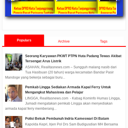
n
Ketua DPRD Kota Tanjungpinang
Ketua DPRD Kota Tanjungpinang
DPRD Kota Tanjungpinang Sahk
Pimpin Rapat Paripurna Tentang
Pimpin Rapat Paripurna Nota
Anggaran Penanganan Covid-1
KS
Jawaban Pandangan Umum Fraksi-
Pengantar LKPJ Walikota
Tahun 2020 Sebesar Rp 31,4 Mil
s
2020/05/08
0 Comments
2020/04/30
0 Comments
2020/04/28
0 Comment
Fraksi Tentang LKPJ Walikota
Tanjungpinang Tahun 2019
Tanjungpinang TA 2019
Populars
Archive
Tags
Seorang Karyawan PKWT PTPN Huta Padang Tewas Akibat
Tersengat Arus Listrik
ASAHAN, Realitasnews.com – Sungguh malang nasib dari
Tua Hasibuan (20 tahun) warga kecamatan Bandar Pasir
Mandoge yang bekerja sebagai buru...
Pemkab Lingga Sediakan Armada Kapal Ferry Untuk
Mengangkut Mahasiswa dan Pelajar
LINGGA, Realitasnews.com - Kabag Kominfo Humas Lingga,
Jumadi mengatakan pemkab Lingga akan menyediakan
armada kapal ferry memberang...
Polisi Bekuk Pembunuh Indria Kameswari Di Batam
Kapolda Kepri, Irjen Pol Drs Sam Budigusdian MH Bersama