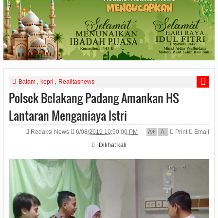
Batam
,
kepri
,
Realitasnews
Polsek Belakang Padang Amankan HS
Lantaran Menganiaya Istri
Redaksi News
6/08/2019 10:50:00 PM
A
+
A
-
Print
Email
Dilihat
kali