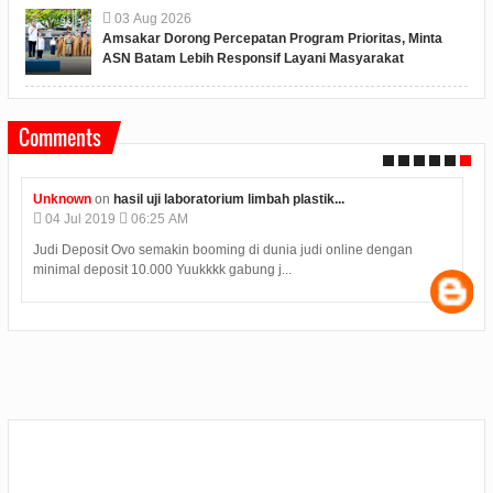
03
Aug
2026
Amsakar Dorong Percepatan Program Prioritas, Minta
ASN Batam Lebih Responsif Layani Masyarakat
Comments
Unknown
on
hasil uji laboratorium limbah plastik...
04
Jul
2019
06:25 AM
Judi Deposit Ovo semakin booming di dunia judi online dengan
minimal deposit 10.000 Yuukkkk gabung j...
s