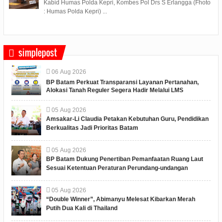
Kabid Humas Polda Kepri, Kombes Pol Drs S Erlangga (Fhoto
: Humas Polda Kepri) ...
simplepost
06
Aug
2026
BP Batam Perkuat Transparansi Layanan Pertanahan,
Alokasi Tanah Reguler Segera Hadir Melalui LMS
05
Aug
2026
Amsakar-Li Claudia Petakan Kebutuhan Guru, Pendidikan
Berkualitas Jadi Prioritas Batam
05
Aug
2026
BP Batam Dukung Penertiban Pemanfaatan Ruang Laut
Sesuai Ketentuan Peraturan Perundang-undangan
05
Aug
2026
“Double Winner”, Abimanyu Melesat Kibarkan Merah
Putih Dua Kali di Thailand