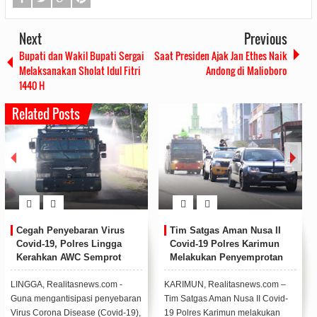
Next
Previous
Bupati dan Wakil Bupati Sergai
Saat Presiden Ajak Jan Ethes Naik
Melaksanakan Sholat Idul Fitri
Andong di Malioboro
1440 H
Related Posts
Cegah Penyebaran Virus
Tim Satgas Aman Nusa II
Covid-19, Polres Lingga
Covid-19 Polres Karimun
Kerahkan AWC Semprot
Melakukan Penyemprotan
Disinfektan Jalanan Dabo
Disenfektan Di Ruas Jalan
Singkep
Protokol
LINGGA, Realitasnews.com -
KARIMUN, Realitasnews.com –
Guna mengantisipasi penyebaran
Tim Satgas Aman Nusa II Covid-
Virus Corona Disease (Covid-19),
19 Polres Karimun melakukan