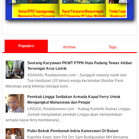
ta Ajang
Ketua DPRD Tanjungpinang
Rapat Paripurna Memperingati
Pemko Tanjung Pinang
unikasi
Memimpin Rapat Paripurna
HUT Otonom ke 20 Tahun, Walikota
Bingkisan Hari Raya Id
at
Pengesahan Ranperda Perubahan
Rahma Paparkan Capaian
Untuk Masyarakat Pene
ments
2022/09/24
0 Comments
2021/10/18
0 Comments
2020/05/11
0 Com
APBD TA 2022 Menjadi Perda
Pembangunan Selama 3 Tahun
Populars
Archive
Tags
Seorang Karyawan PKWT PTPN Huta Padang Tewas Akibat
Tersengat Arus Listrik
ASAHAN, Realitasnews.com – Sungguh malang nasib dari
Tua Hasibuan (20 tahun) warga kecamatan Bandar Pasir
Mandoge yang bekerja sebagai buru...
Pemkab Lingga Sediakan Armada Kapal Ferry Untuk
Mengangkut Mahasiswa dan Pelajar
LINGGA, Realitasnews.com - Kabag Kominfo Humas Lingga,
Jumadi mengatakan pemkab Lingga akan menyediakan
armada kapal ferry memberang...
Polisi Bekuk Pembunuh Indria Kameswari Di Batam
Kapolda Kepri, Irjen Pol Drs Sam Budigusdian MH Bersama