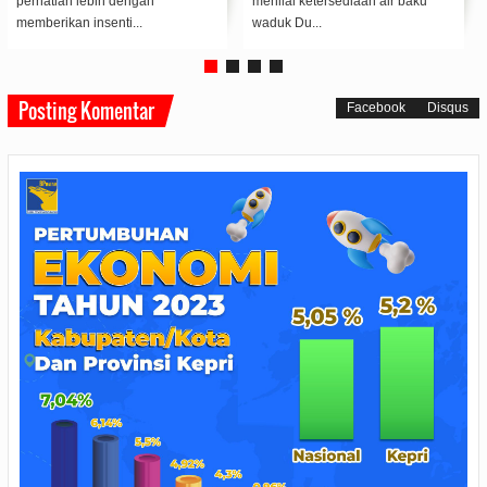
irit cocok digunakan untuk masy...
Budiman M,Si memimpin upacara
pembukaa...
Posting Komentar
Facebook
Disqus