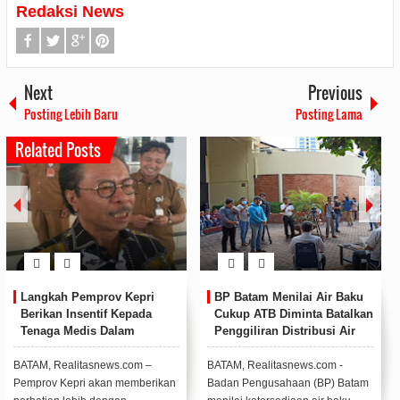
Redaksi News
Next
Previous
Posting Lebih Baru
Posting Lama
Related Posts
Tampil Praktis dan Irit,
Kapolda Kepri Buka Diktuk
Honda Supra X 125 Cocok
Bintara Polri T.A 2020/2021
Temani Aktivitas Anak Muda
di Sekolah Polisi Negara
di Kepri
Polda Kepri
Honda Supra X 125 hadir sebagai
KARIMUN, Realitasnews.com -
motor yang dikenal tangguh dan
Kapolda Kepri, Irjen Dr. Pol Aris