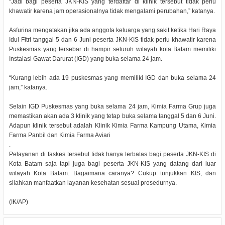
“Jadi bagi peserta JKN-KIS yang terdaftar di klinik tersebut tidak perlu
khawatir karena jam operasionalnya tidak mengalami perubahan,” katanya.
Asfurina mengatakan jika ada anggota keluarga yang sakit ketika Hari Raya
Idul Fitri tanggal 5 dan 6 Juni peserta JKN-KIS tidak perlu khawatir karena
Puskesmas yang tersebar di hampir seluruh wilayah kota Batam memiliki
Instalasi Gawat Darurat (IGD) yang buka selama 24 jam.
“Kurang lebih ada 19 puskesmas yang memiliki IGD dan buka selama 24
jam,” katanya.
Selain IGD Puskesmas yang buka selama 24 jam, Kimia Farma Grup juga
memastikan akan ada 3 klinik yang tetap buka selama tanggal 5 dan 6 Juni.
Adapun klinik tersebut adalah Klinik Kimia Farma Kampung Utama, Kimia
Farma Panbil dan Kimia Farma Aviari
.
Pelayanan di faskes tersebut tidak hanya terbatas bagi peserta JKN-KIS di
Kota Batam saja tapi juga bagi peserta JKN-KIS yang datang dari luar
wilayah Kota Batam. Bagaimana caranya? Cukup tunjukkan KIS, dan
silahkan manfaatkan layanan kesehatan sesuai prosedurnya.
(IK/AP)