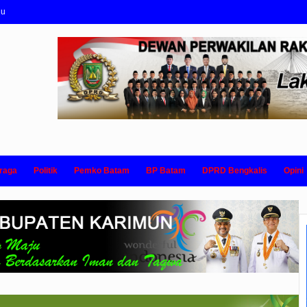
nu
raga
Politik
Pemko Batam
BP Batam
DPRD Bengkalis
Opini