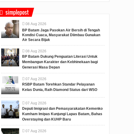
simplepost
08
Aug
2026
BP Batam Jaga Pasokan Air Bersih di Tengah
Kondisi Cuaca, Masyarakat Diimbau Gunakan
Air Secara Bijak
08
Aug
2026
BP Batam Dukung Penguatan Literasi Untuk
Membangun Karakter dan Kebhinekaan bagi
Generasi Masa Depan
07
Aug
2026
RSBP Batam Torehkan Standar Pelayanan
Kelas Dunia, Raih Diamond Status dari WSO
07
Aug
2026
Deputi Imigrasi dan Pemasyarakatan Kemenko
Kumham Imipas Kunjungi Lapas Batam, Bahas
Overstaying dan KUHP Baru
07
Aug
2026