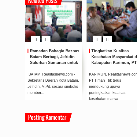
Related Posts
Ramadan Bahagia Baznas
Tingkatkan Kualitas
Batam Berbagi, Jefridin
Kesehatan Masyarakat d
Salurkan Santunan untuk
Kabupaten Karimun, PT
200 Disabilitas
Timah Tbk Kerap Berik
Layanan Kesehatan Grat
BATAM, Realitasnews.com -
KARIMUN, Realitasnews.com
Sekretaris Daerah Kota Batam,
PT Timah Tbk terus
Jefridin, M.Pd. secara simbolis
mendukung upaya
member...
peningkatkan kualitas
kesehatan masya...
Posting Komentar