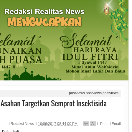
postviews
postviews
postviews
Asahan Targetkan Semprot Insektisida
Redaksi News
10/06/2017 08:44:00 PM
A
+
A
-
Print
Email
Dilihat
kali