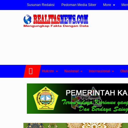
Susunan Redaksi
Pedoman Media Siber
More
Me
Hukrim
Nasional
Internasional
Olah