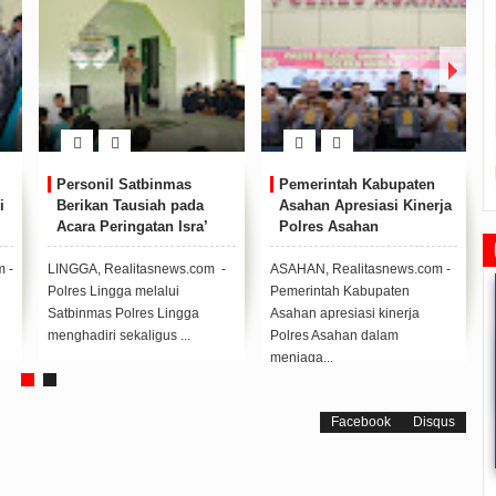
Personil Satbinmas
Pemerintah Kabupaten
i
Berikan Tausiah pada
Asahan Apresiasi Kinerja
Acara Peringatan Isra’
Polres Asahan
an
Mi’raj di SMPN 1 Singkep
is
Pesisir
 -
LINGGA, Realitasnews.com -
ASAHAN, Realitasnews.com -
Polres Lingga melalui
Pemerintah Kabupaten
Satbinmas Polres Lingga
Asahan apresiasi kinerja
menghadiri sekaligus ...
Polres Asahan dalam
menjaga...
Facebook
Disqus
Rudi Sampaikan Rencana
Rudi Tinjau Pemupukan Pohon dan
Safari Ramadhan Walikota A
Pembangunan Batam
Kesiapan Pelebaran Jalan
Silahturahmi Dan Komunika
Dengan Masyarakat
2019/07/16
0 Comments
2019/06/19
0 Comments
2019/05/14
0 Commen