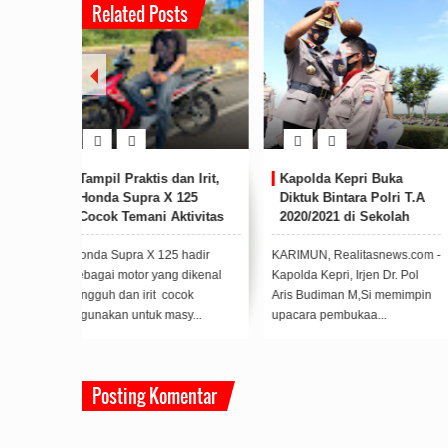
Related Posts
uka
Cegah Penyebaran Virus
Tim Satgas Aman Nusa 
olri T.A
Covid-19, Polres Lingga
Covid-19 Polres Karimu
kolah
Kerahkan AWC Semprot
Melakukan Penyemprot
lda Kepri
Disinfektan Jalanan Dabo
Disenfektan Di Ruas Jal
Singkep
Protokol
news.com -
LINGGA, Realitasnews.com -
KARIMUN, Realitasnews.co
Dr. Pol
Guna mengantisipasi
– Tim Satgas Aman Nusa II
 memimpin
penyebaran Virus Corona
Covid-19 Polres Karimun
.
Disease (Covid-19), Polres...
melakukan penyemprota...
Posting Komentar
2