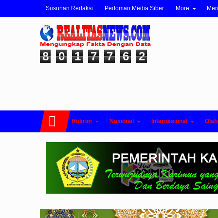
Susunan Redaksi
Pedoman Media Siber
More
Me
8
0
1
7
7
6
2
Hukrim
Nasional
Internasional
Olah