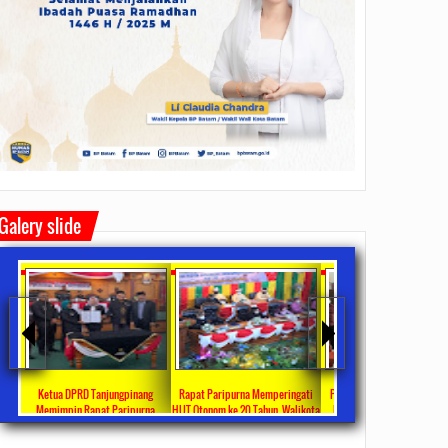
Galery slide
Ketua DPRD Tanjungpinang
Rapat Paripurna Memperingati
Pemko Tanjung Pinang Bagikan
K
Memimpin Rapat Paripurna
HUT Otonom ke 20 Tahun, Walikota
Bingkisan Hari Raya Idul Fitri
P
ngesahan Ranperda Perubahan
Rahma Paparkan Capaian
Untuk Masyarakat Penerima DTKS
Ja
2022/09/24
0 Comments
2021/10/18
0 Comments
2020/05/11
0 Comments
APBD TA 2022 Menjadi Perda
Pembangunan Selama 3 Tahun