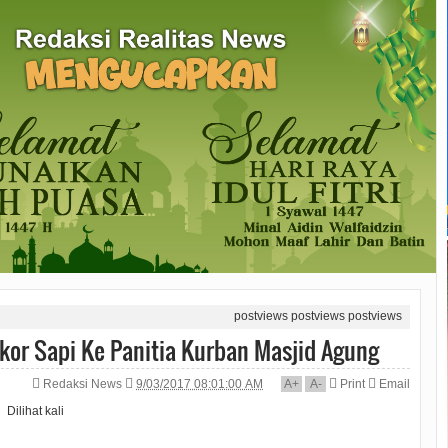
postviews
postviews
postviews
kor Sapi Ke Panitia Kurban Masjid Agung
Redaksi News
9/03/2017 08:01:00 AM
A
+
A
-
Print
Email
Dilihat
kali