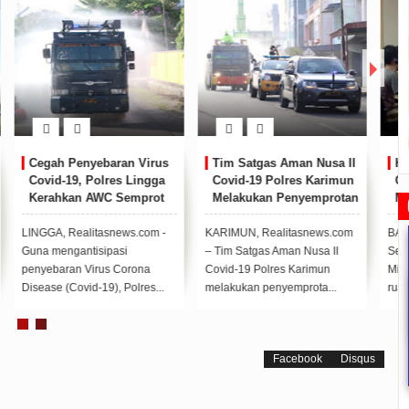
II
Hubungi Operator Call
Jokowi: Ibu Sudah 4
n
Centre 112 Jika
Tahun Menderita Sakit
an
Mengetahui Ada Warga
Kanker
an
Menunjukkan Gejala
Covid-19
m
BATAM, Realitasnews.com -
Normal 0 false false false EN-
Sekitar pukul 01.00 dini hari,
ID X-NONE X-NONE ...
Minggu (28/3), telepon di
ruang operator...
Rudi Sampaikan Rencana
Rudi Tinjau Pemupukan Pohon dan
Safari Ramadhan Walikota Ajang
Facebook
Disqus
Pembangunan Batam
Kesiapan Pelebaran Jalan
Silahturahmi Dan Komunikasi
Dengan Masyarakat
Pe
019/07/16
0 Comments
2019/06/19
0 Comments
2019/05/14
0 Comments