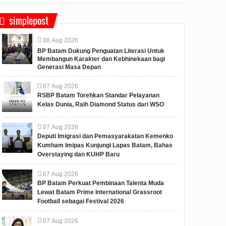
simplepost
Ceria,
 Warga
08
Aug
2026
n Batam
BP Batam Dukung Penguatan Literasi Untuk
am Pagi
Membangun Karakter dan Kebhinekaan bagi
 Negara Kelas
Generasi Masa Depan
sanakan
 pagi, bersama
07
Aug
2026
ga bina...
RSBP Batam Torehkan Standar Pelayanan
Kelas Dunia, Raih Diamond Status dari WSO
07
Aug
2026
Deputi Imigrasi dan Pemasyarakatan Kemenko
Kumham Imipas Kunjungi Lapas Batam, Bahas
Overstaying dan KUHP Baru
07
Aug
2026
BP Batam Perkuat Pembinaan Talenta Muda
Lewat Batam Prime International Grassroot
Football sebagai Festival 2026
07
Aug
2026