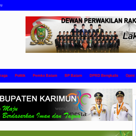
nu
raga
Politik
Pemko Batam
BP Batam
DPRD Bengkalis
Opini