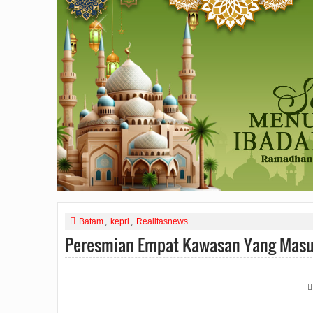
Batam
,
kepri
,
Realitasnews
Peresmian Empat Kawasan Yang Masuk