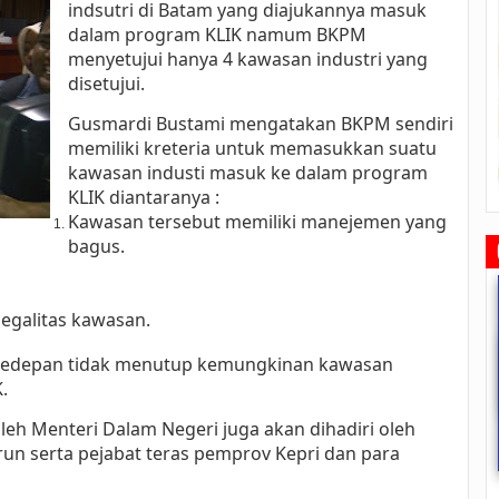
indsutri di Batam yang diajukannya masuk
dalam program KLIK namum BKPM
menyetujui hanya 4 kawasan industri yang
disetujui.
Gusmardi Bustami mengatakan BKPM sendiri
memiliki kreteria untuk memasukkan suatu
kawasan industi masuk ke dalam program
KLIK diantaranya :
Kawasan tersebut memiliki manejemen yang
bagus.
 legalitas kawasan.
kedepan tidak menutup kemungkinan kawasan
.
oleh Menteri Dalam Negeri juga akan dihadiri oleh
Rudi Sampaikan Rencana
Rudi Tinjau Pemupukan Pohon dan
Safari Ramadhan Walikota A
run serta pejabat teras pemprov Kepri dan para
Pembangunan Batam
Kesiapan Pelebaran Jalan
Silahturahmi Dan Komunika
Dengan Masyarakat
2019/07/16
0 Comments
2019/06/19
0 Comments
2019/05/14
0 Commen