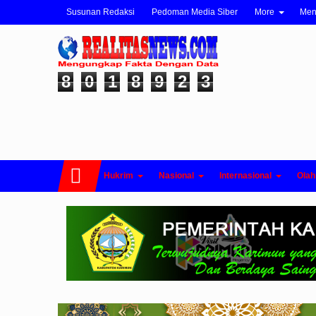
Susunan Redaksi
Pedoman Media Siber
More
Me
8
0
1
8
9
2
3
Hukrim
Nasional
Internasional
Olah