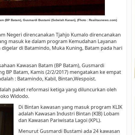
(BP Batam), Gusmardi Bustami (Sebelah Kanan), (Fhoto : Realitasnews.com)
am Negeri direncanakan Tjahjo Kumalo direncanakan
yang masuk ke dalam program Kemudahan Layanan
n digelar di Batamindo, Muka Kuning, Batam pada hari
ahaan Kawasan Batam (BP Batam), Gusmardi
ung BP Batam, Kamis (2/2/2017) mengatakan ke empat
lah : Batamindo, Kabil, Bintan,Wespoist.
alah paket reformasi ketiga yang diluncurkan oleh
Joko Widodo.
Di Bintan kawasan yang masuk program KLIK
adalah Kawasan Industri Bintan (KIB) Lobam
dan Kawasan Pariwisata Lagoi (KPL).
Menurut Gusmardi Bustami ada 24 kawasan