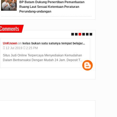
BP Batam Dukung Penertiban Pemanfaatan
Ruang Laut Sesuai Ketentuan Peraturan
Perundang-undangan
Comments
jar...
Unknown
on
konjen india di medan kunjungi bp batam...
An
12
Jul
2019
2:12 PM
0
ahan
Judi Deposit Ovo semakin booming di dunia judi online
Has
T...
dengan minimal deposit 10.000 Yuukkkk gabung j...
diu