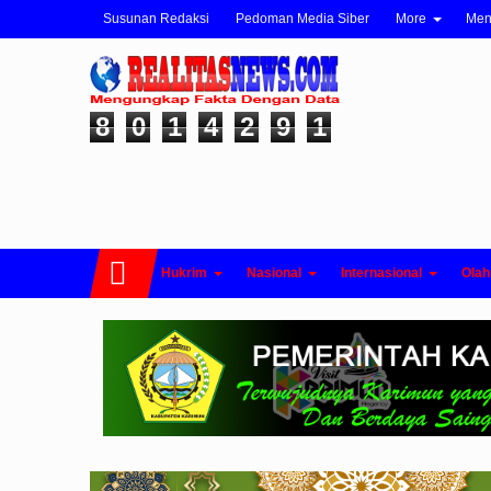
Susunan Redaksi
Pedoman Media Siber
More
Me
8
0
1
4
2
9
1
Hukrim
Nasional
Internasional
Olah