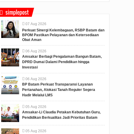
simplepost
07
Aug
2026
Perkuat Sinergi Kelembagaan, RSBP Batam dan
BPOM Pastikan Pelayanan dan Ketersediaan
Obat Aman
06
Aug
2026
Amsakar Berbagi Pengalaman Bangun Batam,
DPRD Dumai Dalami Pendidikan hingga
Investasi
06
Aug
2026
BP Batam Perkuat Transparansi Layanan
Pertanahan, Alokasi Tanah Reguler Segera
Hadir Melalui LMS
05
Aug
2026
Amsakar-Li Claudia Petakan Kebutuhan Guru,
Pendidikan Berkualitas Jadi Prioritas Batam
05
Aug
2026