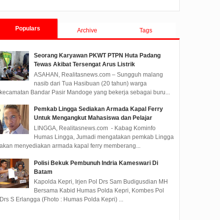
Tanjungpinang TA 201
Populars
Archive
Tags
Seorang Karyawan PKWT PTPN Huta Padang
Tewas Akibat Tersengat Arus Listrik
ASAHAN, Realitasnews.com – Sungguh malang
nasib dari Tua Hasibuan (20 tahun) warga
kecamatan Bandar Pasir Mandoge yang bekerja sebagai buru...
Pemkab Lingga Sediakan Armada Kapal Ferry
Untuk Mengangkut Mahasiswa dan Pelajar
LINGGA, Realitasnews.com - Kabag Kominfo
Humas Lingga, Jumadi mengatakan pemkab Lingga
akan menyediakan armada kapal ferry memberang...
Polisi Bekuk Pembunuh Indria Kameswari Di
Batam
Kapolda Kepri, Irjen Pol Drs Sam Budigusdian MH
Bersama Kabid Humas Polda Kepri, Kombes Pol
Drs S Erlangga (Fhoto : Humas Polda Kepri) ...