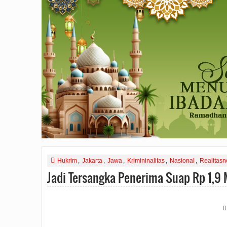
Hukrim
,
Jakarta
,
Jawa
,
Krimininalitas
,
Nasional
,
Realitas
Jadi Tersangka Penerima Suap Rp 1,9