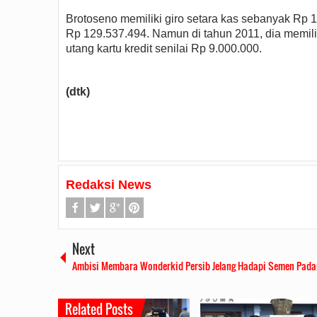
Brotoseno memiliki giro setara kas sebanyak Rp 1
Rp 129.537.494. Namun di tahun 2011, dia memil
utang kartu kredit senilai Rp 9.000.000.
(dtk)
Redaksi News
Next
Ambisi Membara Wonderkid Persib Jelang Hadapi Semen Pada
Rudi Sampaikan Rencan
Pembangunan Batam
2019/07/16
0 Comme
Related Posts