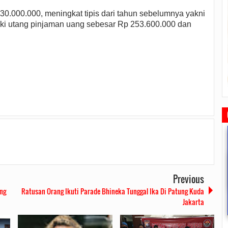
30.000.000, meningkat tipis dari tahun sebelumnya yakni
iki utang pinjaman uang sebesar Rp 253.600.000 dan
Previous
ng
Ratusan Orang Ikuti Parade Bhineka Tunggal Ika Di Patung Kuda
a
Rudi Tinjau Pemupukan Pohon dan
Safari Ramadhan Walikota Ajang
Ketua DPRD Tanjungpina
Jakarta
Kesiapan Pelebaran Jalan
Silahturahmi Dan Komunikasi
Memimpin Rapat Paripu
Dengan Masyarakat
Pengesahan Ranperda Peru
nts
2019/06/19
0 Comments
2019/05/14
0 Comments
2022/09/24
0 Comme
APBD TA 2022 Menjadi Pe