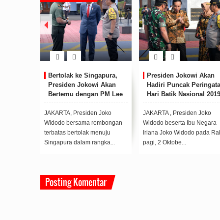
ional
Bertolak ke Singapura,
Presiden Jokowi Akan
Mari
Presiden Jokowi Akan
Hadiri Puncak Peringat
eras
Bertemu dengan PM Lee
Hari Batik Nasional 201
Hsien Loong
 Joko
JAKARTA, Presiden Joko
JAKARTA , Presiden Joko
 puncak
Widodo bersama rombongan
Widodo beserta Ibu Negara
ional yang
terbatas bertolak menuju
Iriana Joko Widodo pada Ra
Singapura dalam rangka...
pagi, 2 Oktobe...
Posting Komentar