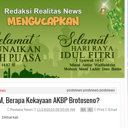
postviews
postviews
postviews
news
 M, Berapa Kekayaan AKBP Brotoseno?
Redaksi News
11/19/2016 08:50:00 AM
A
+
A
-
Print
Email
Dilihat
kali