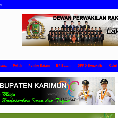
nu
raga
Politik
Pemko Batam
BP Batam
DPRD Bengkalis
Opini