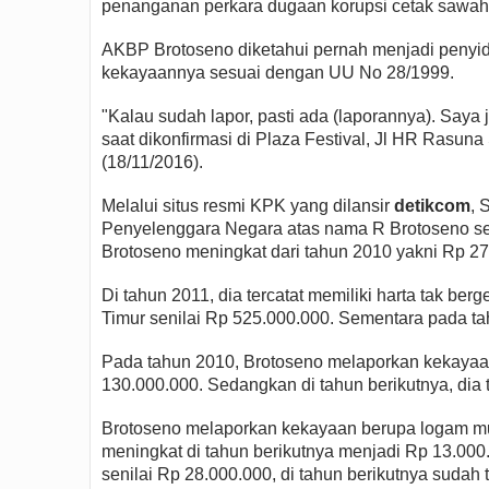
penanganan perkara dugaan korupsi cetak sawah
AKBP Brotoseno diketahui pernah menjadi penyid
kekayaannya sesuai dengan UU No 28/1999.
"Kalau sudah lapor, pasti ada (laporannya). Saya 
saat dikonfirmasi di Plaza Festival, Jl HR Rasun
(18/11/2016).
Melalui situs resmi KPK yang dilansir
detikcom
, 
Penyelenggara Negara atas nama R Brotoseno sen
Brotoseno meningkat dari tahun 2010 yakni Rp 27
Di tahun 2011, dia tercatat memiliki harta tak ber
Timur senilai Rp 525.000.000. Sementara pada ta
Pada tahun 2010, Brotoseno melaporkan kekayaan 
130.000.000. Sedangkan di tahun berikutnya, dia t
Brotoseno melaporkan kekayaan berupa logam muli
meningkat di tahun berikutnya menjadi Rp 13.000.
senilai Rp 28.000.000, di tahun berikutnya sudah t