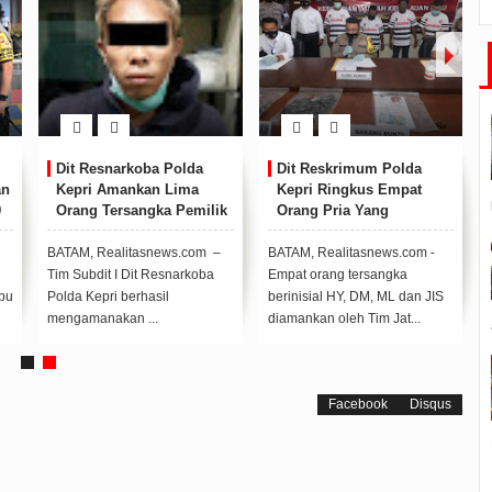
Dit Resnarkoba Polda
Dit Reskrimum Polda
an
Kepri Amankan Lima
Kepri Ringkus Empat
9
Orang Tersangka Pemilik
Orang Pria Yang
1.000 Gram Narkotika
Melakukan Tindakan
Jenis Sabu
Premanisme
BATAM, Realitasnews.com –
BATAM, Realitasnews.com -
Tim Subdit I Dit Resnarkoba
Empat orang tersangka
bu
Polda Kepri berhasil
berinisial HY, DM, ML dan JIS
mengamanakan ...
diamankan oleh Tim Jat...
Facebook
Disqus