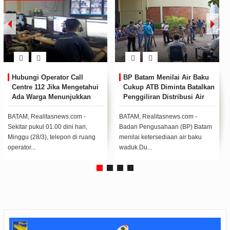
ungi Operator Call
BP Batam Menilai Air Baku
Langk
re 112 Jika Mengetahui
Cukup ATB Diminta Batalkan
Berika
 Warga Menunjukkan
Penggiliran Distribusi Air
Tenag
la Covid-19
Menan
Diduk
, Realitasnews.com -
BATAM, Realitasnews.com -
BATAM, 
r pukul 01.00 dini hari,
Badan Pengusahaan (BP) Batam
Pemprov
 (28/3), telepon di ruang
menilai ketersediaan air baku
perhatia
or...
waduk Du...
memberik