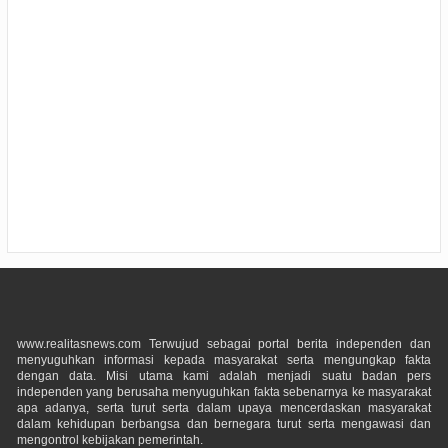
www.realitasnews.com Terwujud sebagai portal berita independen dan
menyuguhkan informasi kepada masyarakat serta mengungkap fakta
dengan data. Misi utama kami adalah menjadi suatu badan pers
independen yang berusaha menyuguhkan fakta sebenarnya ke masyarakat
apa adanya, serta turut serta dalam upaya mencerdaskan masyarakat
dalam kehidupan berbangsa dan bernegara turut serta mengawasi dan
mengontrol kebijakan pemerintah.