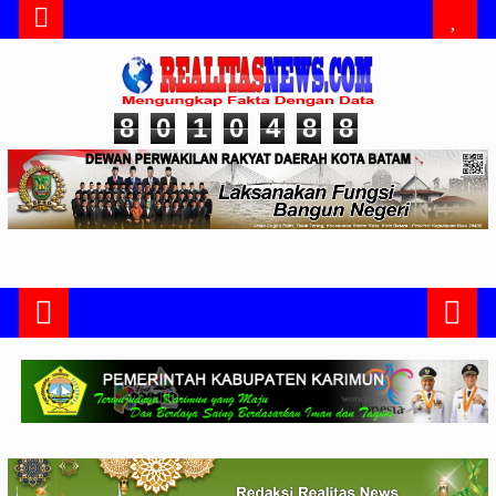
8
0
1
0
4
8
8