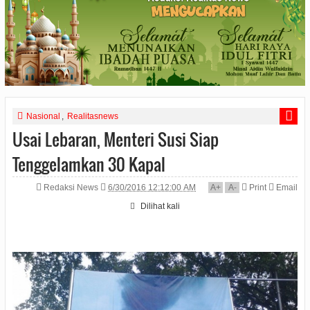
Nasional
,
Realitasnews
Usai Lebaran, Menteri Susi Siap
Tenggelamkan 30 Kapal
Redaksi News
6/30/2016 12:12:00 AM
A
+
A
-
Print
Email
Dilihat
kali