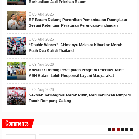
Berkualitas Jadi Prioritas Batam
05
Aug
2026
BP Batam Dukung Penertiban Pemanfaatan Ruang Laut
Sesuai Ketentuan Peraturan Perundang-undangan
05
Aug
2026
“Double Winner”, Abimanyu Melesat Kibarkan Merah
Putih Dua Kali di Thailand
03
Aug
2026
Amsakar Dorong Percepatan Program Prioritas, Minta
ASN Batam Lebih Responsif Layani Masyarakat
02
Aug
2026
Sekolah Terintegrasi Merah Putih, Menumbuhkan Mimpi di
Tanah Rempang-Galang
Comments