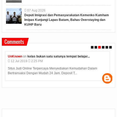
07
Aug
2026
Deputi Imigrasi dan Pemasyarakatan Kemenko Kumham
Imipas Kunjungi Lapas Batam, Bahas Overstaying dan
KUHP Baru
Comments
Unknown
on
konjen india di medan kunjungi bp batam...
12
Jul
2019
2:12 PM
Judi Deposit Ovo semakin booming di dunia judi online dengan
minimal deposit 10.000 Yuukkkk gabung j...