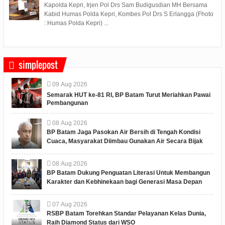
Kapolda Kepri, Irjen Pol Drs Sam Budigusdian MH Bersama
Kabid Humas Polda Kepri, Kombes Pol Drs S Erlangga (Fhoto
: Humas Polda Kepri) ...
simplepost
09
Aug
2026
Semarak HUT ke-81 RI, BP Batam Turut Meriahkan Pawai
Pembangunan
08
Aug
2026
BP Batam Jaga Pasokan Air Bersih di Tengah Kondisi
Cuaca, Masyarakat Diimbau Gunakan Air Secara Bijak
08
Aug
2026
BP Batam Dukung Penguatan Literasi Untuk Membangun
Karakter dan Kebhinekaan bagi Generasi Masa Depan
07
Aug
2026
RSBP Batam Torehkan Standar Pelayanan Kelas Dunia,
Raih Diamond Status dari WSO