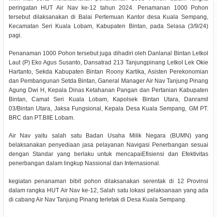
peringatan HUT Air Nav ke-12 tahun 2024. Penamanan 1000 Pohon
tersebut dilaksanakan di Balai Pertemuan Kantor desa Kuala Sempang,
Kecamatan Seri Kuala Lobam, Kabupaten Bintan, pada Selasa (3/9/24)
pagi.
Penanaman 1000 Pohon tersebut juga dihadiri oleh Danlanal Bintan Letkol
Laut (P) Eko Agus Susanto, Dansatrad 213 Tanjungpinang Letkol Lek Okie
Hartanto, Sekda Kabupaten Bintan Roony Kartika, Asisten Perekonomian
dan Pembangunan Setda Bintan, Ganeral Manager Air Nav Tanjung Pinang
Agung Dwi H, Kepala Dinas Ketahanan Pangan dan Pertanian Kabupaten
Bintan, Camat Seri Kuala Lobam, Kapolsek Bintan Utara, Danramil
03/Bintan Utara, Jaksa Fungsional, Kepala Desa Kuala Sempang, GM PT.
BRC dan PT.BIIE Lobam.
Air Nav yaitu salah satu Badan Usaha Milik Negara (BUMN) yang
belaksanakan penyediaan jasa pelayanan Navigasi Penerbangan sesuai
dengan Standar yang berlaku untuk mencapaiEfisiensi dan Efektivitas
penerbangan dalam lingkup Nassional dan Internasional.
kegiatan penanaman bibit pohon dilaksanakan serentak di 12 Provinsi
dalam rangka HUT Air Nav ke-12, Salah satu lokasi pelaksanaan yang ada
di cabang Air Nav Tanjung Pinang terletak di Desa Kuala Sempang.