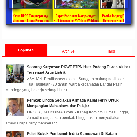
pat Paripurna Memperingati
Pemko Tanjung Pinang Bagikan
Ketua DPRD Kota Tanjungpinang
Ke
 Otonom ke 20 Tahun, Walikota
Bingkisan Hari Raya Idul Fitri
Pimpin Rapat Paripurna Tentang
Rahma Paparkan Capaian
Untuk Masyarakat Penerima DTKS
Jawaban Pandangan Umum Fraksi-
021/10/18
0 Comments
2020/05/11
0 Comments
2020/05/08
0 Comments
2
embangunan Selama 3 Tahun
Fraksi Tentang LKPJ Walikota
Tanjungpinang TA 2019
Populars
Archive
Tags
Seorang Karyawan PKWT PTPN Huta Padang Tewas Akibat
Tersengat Arus Listrik
ASAHAN, Realitasnews.com – Sungguh malang nasib dari
Tua Hasibuan (20 tahun) warga kecamatan Bandar Pasir
Mandoge yang bekerja sebagai buru...
Pemkab Lingga Sediakan Armada Kapal Ferry Untuk
Mengangkut Mahasiswa dan Pelajar
LINGGA, Realitasnews.com - Kabag Kominfo Humas Lingga,
Jumadi mengatakan pemkab Lingga akan menyediakan
armada kapal ferry memberang...
Polisi Bekuk Pembunuh Indria Kameswari Di Batam