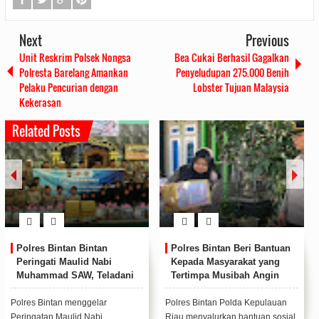
Next
Previous
Unit Reskrim Polsek Nongsa
Bea Cukai Berhasil Gagalkan
Polresta Barelang Amankan
Penyeludupan 275.000 Benih
Pelaku Pencurian dengan
Lobster Tujuan Malaysia
Kekerasan
Related Posts
Polres Bintan Bintan
Polres Bintan Beri Bantuan
Peringati Maulid Nabi
Kepada Masyarakat yang
Muhammad SAW, Teladani
Tertimpa Musibah Angin
Akhlak Rasulullah
Kencang
Polres Bintan menggelar
Polres Bintan Polda Kepulauan
Peringatan Maulid Nabi
Riau menyalurkan bantuan sosial