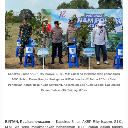
Kapolres Bintan AKBP Riky Iswoyo, S.I.K., M.M ikut serta melaksanakan penanaman
1000 Pohon Dalam Rangka Peringatan HUT Air Nav ke-12 Tahun 2024 di Balai
Pertemuan Kantor desa Kuala Sempang, Kecamatan Seri Kuala Lobam, Kabupaten
Bintan, Selasa (3/9/24) pagi.(F/Ist)
BINTAN, Realitasnews.com
– Kapolres Bintan AKBP Riky Iswoyo, S.I.K.,
M.M ikut serta melaksanakan penanaman 1000 Pohon dalam rangka