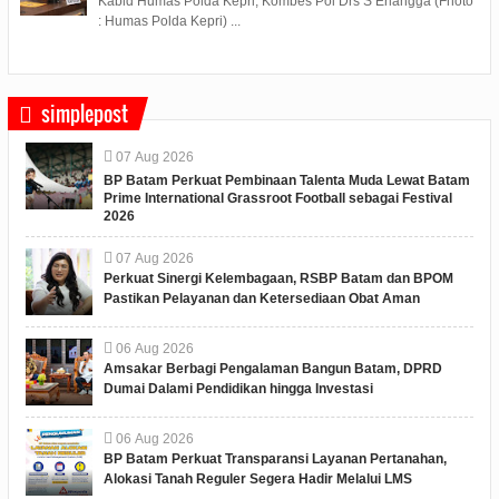
Kabid Humas Polda Kepri, Kombes Pol Drs S Erlangga (Fhoto
: Humas Polda Kepri) ...
simplepost
07
Aug
2026
BP Batam Perkuat Pembinaan Talenta Muda Lewat Batam
Prime International Grassroot Football sebagai Festival
2026
07
Aug
2026
Perkuat Sinergi Kelembagaan, RSBP Batam dan BPOM
Pastikan Pelayanan dan Ketersediaan Obat Aman
06
Aug
2026
Amsakar Berbagi Pengalaman Bangun Batam, DPRD
Dumai Dalami Pendidikan hingga Investasi
06
Aug
2026
BP Batam Perkuat Transparansi Layanan Pertanahan,
Alokasi Tanah Reguler Segera Hadir Melalui LMS