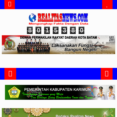
8
0
1
5
3
8
0