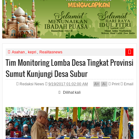
Asahan
,
kepri
,
Realitasnews
Tim Monitoring Lomba Desa Tingkat Provinsi
Sumut Kunjungi Desa Subur
Redaksi News
9/19/2017 01:02:00 AM
A
+
A
-
Print
Email
Dilihat
kali