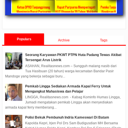
ta Ajang
Ketua DPRD Tanjungpinang
Rapat Paripurna Memperingati
Pemko Tanjung Pinang
unikasi
Memimpin Rapat Paripurna
HUT Otonom ke 20 Tahun, Walikota
Bingkisan Hari Raya Id
at
Pengesahan Ranperda Perubahan
Rahma Paparkan Capaian
Untuk Masyarakat Pene
ments
2022/09/24
0 Comments
2021/10/18
0 Comments
2020/05/11
0 Com
APBD TA 2022 Menjadi Perda
Pembangunan Selama 3 Tahun
Populars
Archive
Tags
Seorang Karyawan PKWT PTPN Huta Padang Tewas Akibat
Tersengat Arus Listrik
ASAHAN, Realitasnews.com – Sungguh malang nasib dari
Tua Hasibuan (20 tahun) warga kecamatan Bandar Pasir
Mandoge yang bekerja sebagai buru...
Pemkab Lingga Sediakan Armada Kapal Ferry Untuk
Mengangkut Mahasiswa dan Pelajar
LINGGA, Realitasnews.com - Kabag Kominfo Humas Lingga,
Jumadi mengatakan pemkab Lingga akan menyediakan
armada kapal ferry memberang...
Polisi Bekuk Pembunuh Indria Kameswari Di Batam
Kapolda Kepri, Irjen Pol Drs Sam Budigusdian MH Bersama