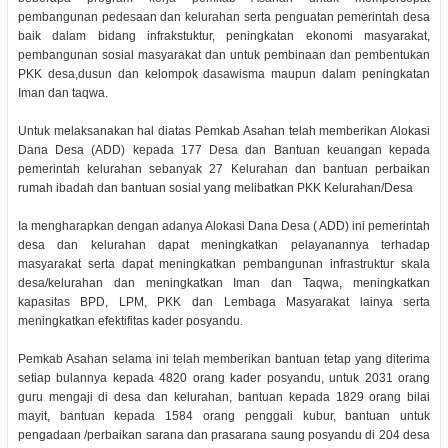
pembangunan pedesaan dan kelurahan serta penguatan pemerintah desa
baik dalam bidang infrakstuktur, peningkatan ekonomi masyarakat,
pembangunan sosial masyarakat dan untuk pembinaan dan pembentukan
PKK desa,dusun dan kelompok dasawisma maupun dalam peningkatan
Iman dan taqwa.
Untuk melaksanakan hal diatas Pemkab Asahan telah memberikan Alokasi
Dana Desa (ADD) kepada 177 Desa dan Bantuan keuangan kepada
pemerintah kelurahan sebanyak 27 Kelurahan dan bantuan perbaikan
rumah ibadah dan bantuan sosial yang melibatkan PKK Kelurahan/Desa
Ia mengharapkan dengan adanya Alokasi Dana Desa ( ADD) ini pemerintah
desa dan kelurahan dapat meningkatkan pelayanannya terhadap
masyarakat serta dapat meningkatkan pembangunan infrastruktur skala
desa/kelurahan dan meningkatkan Iman dan Taqwa, meningkatkan
kapasitas BPD, LPM, PKK dan Lembaga Masyarakat lainya serta
meningkatkan efektifitas kader posyandu.
Pemkab Asahan selama ini telah memberikan bantuan tetap yang diterima
setiap bulannya kepada 4820 orang kader posyandu, untuk 2031 orang
guru mengaji di desa dan kelurahan, bantuan kepada 1829 orang bilai
mayit, bantuan kepada 1584 orang penggali kubur, bantuan untuk
pengadaan /perbaikan sarana dan prasarana saung posyandu di 204 desa